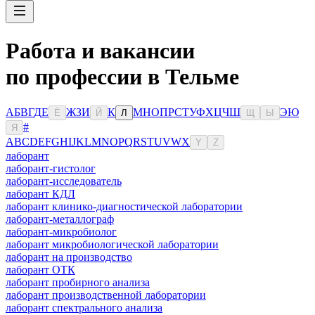
Работа и вакансии
по профессии в Тельме
А
Б
В
Г
Д
Е
Ж
З
И
К
М
Н
О
П
Р
С
Т
У
Ф
Х
Ц
Ч
Ш
Э
Ю
Ё
Й
Л
Щ
Ы
#
Я
A
B
C
D
E
F
G
H
I
J
K
L
M
N
O
P
Q
R
S
T
U
V
W
X
Y
Z
лаборант
лаборант-гистолог
лаборант-исследователь
лаборант КДЛ
лаборант клинико-диагностической лаборатории
лаборант-металлограф
лаборант-микробиолог
лаборант микробиологической лаборатории
лаборант на производство
лаборант ОТК
лаборант пробирного анализа
лаборант производственной лаборатории
лаборант спектрального анализа