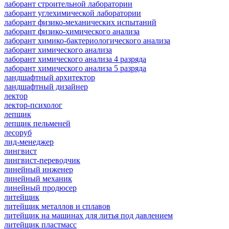
лаборант строительной лаборатории
лаборант углехимической лаборатории
лаборант физико-механических испытаний
лаборант физико-химического анализа
лаборант химико-бактериологического анализа
лаборант химического анализа
лаборант химического анализа 4 разряда
лаборант химического анализа 5 разряда
ландшафтный архитектор
ландшафтный дизайнер
лектор
лектор-психолог
лепщик
лепщик пельменей
лесоруб
лид-менеджер
лингвист
лингвист-переводчик
линейный инженер
линейный механик
линейный продюсер
литейщик
литейщик металлов и сплавов
литейщик на машинах для литья под давлением
литейщик пластмасс